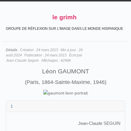
le grimh
GROUPE DE RÉFLEXION SUR L'IMAGE DANS LE MONDE HISPANIQUE
Détails
Création :
24 mars 2015
Mis à jour :
26
août 2024
Publication :
24 mars 2015
Écrit par
Jean-Claude Seguin
Affichages :
42988
Léon GAUMONT
(Paris, 1864-Sainte-Maxime, 1946)
1
Jean-Claude SEGUIN