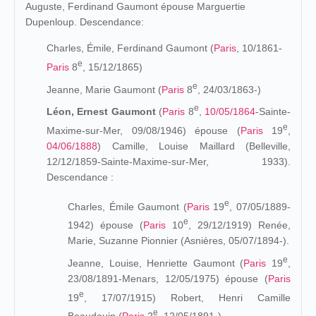
Auguste, Ferdinand Gaumont épouse Marguertie
Dupenloup. Descendance:
Charles, Émile, Ferdinand Gaumont (
Paris
, 10/1861-
e
Paris
8
, 15/12/1865)
e
Jeanne, Marie Gaumont (
Paris
8
, 24/03/1863-)
e
Léon, Ernest Gaumont
(
Paris
8
,
10/05/1864
-Sainte-
e
Maxime-sur-Mer, 09/08/1946) épouse (
Paris
19
,
04/06/1888
) Camille, Louise Maillard (Belleville,
12/12/1859-Sainte-Maxime-sur-Mer, 1933).
Descendance :
e
Charles, Émile Gaumont (
Paris
19
, 07/05/1889-
e
1942) épouse (
Paris
10
, 29/12/1919) Renée,
Marie, Suzanne Pionnier (Asnières, 05/07/1894-).
e
Jeanne, Louise, Henriette Gaumont (
Paris
19
,
23/08/1891-Menars, 12/05/1975) épouse (
Paris
e
19
, 17/07/1915) Robert, Henri Camille
e
Beaudouin (
Paris
2
, 12/05/1891-).