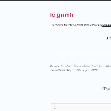
le grimh
GROUPE DE RÉFLEXION SUR L'IMAGE DANS L
AC
Détails
Création :
24 mars 2015
Mis à jour :
26 a
Jean-Claude Seguin
Affichages :
42722
(Par
1