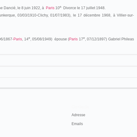
e.
e Dancié, le 8 juin 1922, à
Paris
10
Divorce le 17 juillet 1948.
unkerque, 03/03/1910-Clichy, 01/07/1983), le 17 décembre 1968, à
Villier-sur-
e
e
06/1867-
Paris
, 14
, 05/08/1949) épouse (
Paris
17
, 07/12/1897) Gabriel Phileas
est cocher et sa mère, femme de chambre, tout deux au service du comte de
 six ans au pensionnat Saint-Pierre à Dreux, puis, à partir de 1876, au collège
Contacts
(Gaumont)
quatre interminables années, quatre années de
Adresse
sources je ne pus en définitive me présenter à
Emails
 réussir l'incitèrent alors à étudier
nt)