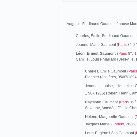
Auguste, Ferdinand Gaumont épouse Mar
Charles, Émile, Ferdinand Gaumont 
e
Jeanne, Marie Gaumont (
Paris
8
, 2
e
Léon, Ernest Gaumont
(
Paris
8
,
1
Camille, Louise Maillard (Bellevill
Charles, Émile Gaumont (
Paris
Pionnier (Asnières, 05/07/1894-
Jeanne, Louise, Henriette 
17/07/1915) Robert, Henri Cam
e
Raymond Gaumont (
Paris
19
Suzanne, Amédée, Félicie Cher
Hélène, Marguerite Gaumont (
Jacques Martel (
Lorient
, 28/12
Louis Eugène Léon Gaumont (