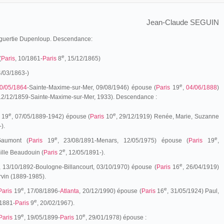
Jean-Claude SEGUIN
guertie Dupenloup. Descendance:
e
(
Paris
, 10/1861-
Paris
8
, 15/12/1865)
4/03/1863-)
e
0/05/1864
-Sainte-Maxime-sur-Mer, 09/08/1946) épouse (
Paris
19
,
04/06/1888
)
e, 12/12/1859-Sainte-Maxime-sur-Mer, 1933). Descendance :
e
e
19
, 07/05/1889-1942) épouse (
Paris
10
, 29/12/1919) Renée, Marie, Suzanne
).
e
e
Gaumont (
Paris
19
, 23/08/1891-Menars, 12/05/1975) épouse (
Paris
19
,
e
ille Beaudouin (
Paris
2
, 12/05/1891-).
e
, 13/10/1892-Boulogne-Billancourt, 03/10/1970) épouse (
Paris
16
, 26/04/1919)
vin (1889-1985).
e
e
Paris
19
, 17/08/1896-
Atlanta
, 20/12/1990) épouse (
Paris
16
, 31/05/1924) Paul,
e
/1881-
Paris
9
, 20/02/1967).
e
e
Paris
19
, 19/05/1899-
Paris
10
, 29/01/1978) épouse :