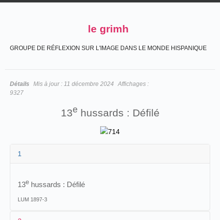
le grimh
GROUPE DE RÉFLEXION SUR L'IMAGE DANS LE MONDE HISPANIQUE
Détails
Mis à jour :
11 décembre 2024
Affichages :
9327
e
13
hussards : Défilé
1
e
13
hussards :
Défilé
LUM 1897-3