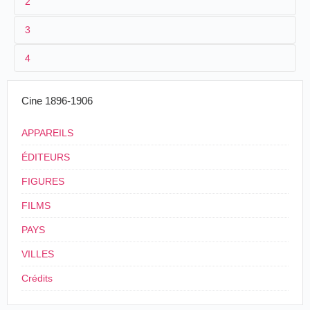
2
3
1
Lumière 714 (AS 1089)
4
2
[
Alexandre Promio
]
Dublin : Défilé du
Alexandre
02/01/1898
France
.
Lyon
.
e
3
[21/06]-[21/10/1897]
Promio
17 m
13
hussards
Cine 1896-1906
IRISH MILITARY MANOEUVRES
The annual Irish military manoeuvres will
APPAREILS
commence on the 9th of August and terminate
ÉDITEURS
ont he 14th of August[...]
The 9th Brigade will consist of-
FIGURES
[...]
A squadron of the 13th Hussars.
FILMS
The Weekly Nation Supplement, 7 août 1897, p.
PAYS
2
VILLES
4
Irlande
.
Dublin
.
Crédits