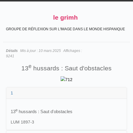
le grimh
GROUPE DE RÉFLEXION SUR L'IMAGE DANS LE MONDE HISPANIQUE
Détails
Mis à jour :
10 mars 2025
Affichages :
9241
e
13
hussards : Saut d'obstacles
1
e
13
hussards : Saut d'obstacles
LUM 1897-3