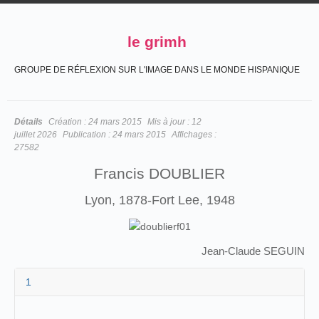
le grimh
GROUPE DE RÉFLEXION SUR L'IMAGE DANS LE MONDE HISPANIQUE
Détails
Création :
24 mars 2015
Mis à jour :
12
juillet 2026
Publication :
24 mars 2015
Affichages :
27582
Francis DOUBLIER
Lyon, 1878-Fort Lee, 1948
Jean-Claude SEGUIN
1