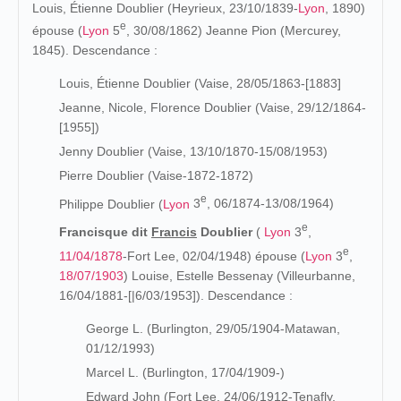
Louis,
Étienne Doublier (Heyrieux, 23/10/1839-
Lyon
, 1890)
e
épouse (
Lyon
5
, 30/08/1862) Jeanne Pion (Mercurey,
1845). Descendance :
Louis, Étienne Doublier (Vaise, 28/05/1863-[1883]
Jeanne, Nicole, Florence Doublier (Vaise, 29/12/1864-
[1955])
Jenny Doublier (Vaise, 13/10/1870-15/08/1953)
Pierre Doublier (Vaise-1872-1872)
e
Philippe Doublier (
Lyon
3
, 06/1874-13/08/1964)
e
Francisque dit
Francis
Doublier
(
Lyon
3
,
e
11/04/1878
-Fort Lee, 02/04/1948) épouse (
Lyon
3
,
18/07/1903
) Louise, Estelle Bessenay (Villeurbanne,
16/04/1881-[|6/03/1953]). Descendance :
George L. (Burlington, 29/05/1904-Matawan,
01/12/1993)
Marcel L. (Burlington, 17/04/1909-)
Edward John (Fort Lee, 24/06/1912-Tenafly,