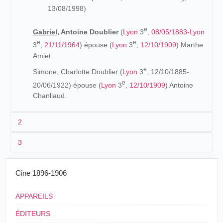
13/08/1998)
e
Gabriel,
Antoine Doublier
(
Lyon
3
,
08/05/1883
-
Lyon
e
e
3
,
21/11/1964
) épouse (
Lyon
3
,
12/10/1909
) Marthe
Amiet.
e
Simone, Charlotte Doublier (
Lyon
3
, 12/10/1885-
e
20/06/1922) épouse (
Lyon
3
,
12/10/1909
) Antoine
Chanliaud.
2
3
Les origines (1878-1895)
Francisque - familièrement appelé Francis - va à l'école
1896
Cine 1896-1906
des Frères (Place l'église Saint-Maurice,
Lyon
), avec son
L'impératrice mère et la grande-duchesse Eugénie en
frère Gabriel. Francis a un pied-bot qui le conduit à
APPAREILS
carrosse
(Lumière)
séjourner à plusieurs reprises à l'hôpital de la Charité. Il va
encore à l'école laïque rue Saint-Nestor. Ensuite, il rentre
ÉDITEURS
Czar et Czarine entrant dans l'église de