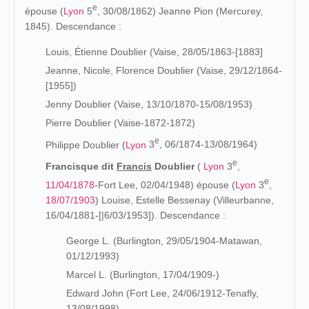
e
épouse (
Lyon
5
, 30/08/1862) Jeanne Pion (Mercurey,
1845). Descendance :
Louis, Étienne Doublier (Vaise, 28/05/1863-[1883]
Jeanne, Nicole, Florence Doublier (Vaise, 29/12/1864-
[1955])
Jenny Doublier (Vaise, 13/10/1870-15/08/1953)
Pierre Doublier (Vaise-1872-1872)
e
Philippe Doublier (
Lyon
3
, 06/1874-13/08/1964)
e
Francisque dit
Francis
Doublier
(
Lyon
3
,
e
11/04/1878
-Fort Lee, 02/04/1948) épouse (
Lyon
3
,
18/07/1903
) Louise, Estelle Bessenay (Villeurbanne,
16/04/1881-[|6/03/1953]). Descendance :
George L. (Burlington, 29/05/1904-Matawan,
01/12/1993)
Marcel L. (Burlington, 17/04/1909-)
Edward John (Fort Lee, 24/06/1912-Tenafly,
13/08/1998)