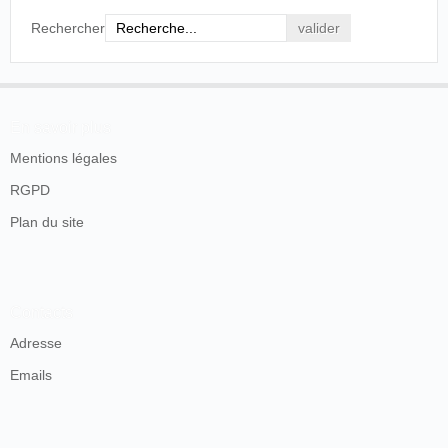
quand Louis commença ses premiers essais, j'appris
Rechercher
à manipuler les films, à laver la pellicule et à la
sécher. Bref, j'étais le garçon à tout faire. Et voilà
comment je me suis initié peu à peu, comment je
suis entré dans le secret du cinématographe.
GILSON, 1945 : 5.
En savoir plus
Mentions légales
Les deux frères Doublier, Gabriel et Francis, auraient
RGPD
même été filmés dans, au moins, la première version de
la
Sortie d'usine
:
Plan du site
Les frères Lumière, exécutant leurs films, dans
leur propre entourage. Exemple : le premier de tous
(donc le plus célèbre !) "La sortie de l'usine" en
Contacts
1894 [
sic
] (Francis y figure aussi), dans les
différentes versions. Une fois, appuyé à la porte du
Adresse
fameux hangar. Une autre fois zigzagant sur sa
Emails
bicyclette.
CHEMIN-DOUBLIER, 1991 : 9.