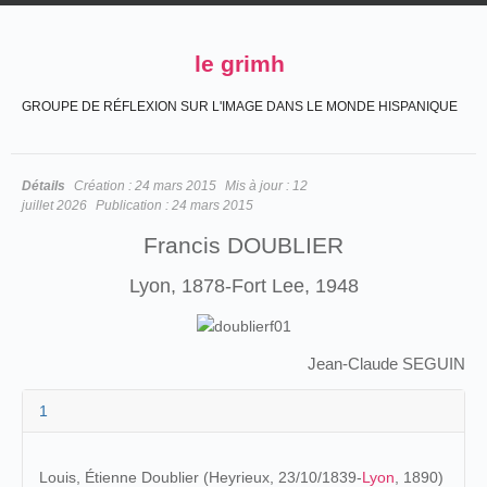
le grimh
GROUPE DE RÉFLEXION SUR L'IMAGE DANS LE MONDE HISPANIQUE
Détails
Création :
24 mars 2015
Mis à jour :
12
juillet 2026
Publication :
24 mars 2015
Francis DOUBLIER
Lyon, 1878-Fort Lee, 1948
Jean-Claude SEGUIN
1
Louis,
Étienne Doublier (Heyrieux, 23/10/1839-
Lyon
, 1890)