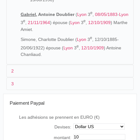
e
Gabriel,
Antoine Doublier
(
Lyon
3
,
08/05/1883
-
Lyon
e
e
3
,
21/11/1964
) épouse (
Lyon
3
,
12/10/1909
) Marthe
Amiet.
e
Simone, Charlotte Doublier (
Lyon
3
, 12/10/1885-
e
20/06/1922) épouse (
Lyon
3
,
12/10/1909
) Antoine
Chanliaud.
2
3
Les origines (1878-1895)
Francisque - familièrement appelé Francis - va à l'école
1896
Paiement Paypal
des Frères (Place l'église Saint-Maurice,
Lyon
), avec son
L'impératrice mère et la grande-duchesse Eugénie en
frère Gabriel. Francis a un pied-bot qui le conduit à
Les adhésions se prennent en EURO (€)
carrosse
(Lumière)
séjourner à plusieurs reprises à l'hôpital de la Charité. Il va
Devises:
encore à l'école laïque rue Saint-Nestor. Ensuite, il rentre
Czar et Czarine entrant dans l'église de
en apprentissage. Encore jeunes, les deux frères se
l''assomption
(Lumière)
montant: