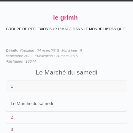
le grimh
GROUPE DE RÉFLEXION SUR L'IMAGE DANS LE MONDE HISPANIQUE
Détails
Création :
24 mars 2015
Mis à jour :
9
septembre 2023
Publication :
24 mars 2015
Affichages :
18044
Le Marché du samedi
1
Le Marché du samedi
2
3
1
Lumière
N.C.