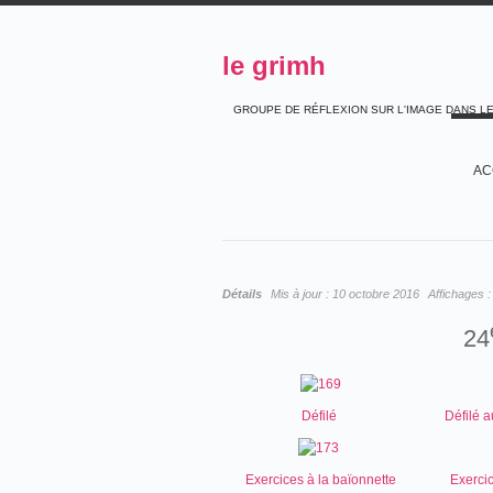
le grimh
GROUPE DE RÉFLEXION SUR L'IMAGE DANS L
AC
Détails
Mis à jour :
10 octobre 2016
Affichages 
24
Défilé
Défilé 
Exercices à la baïonnette
Exerci