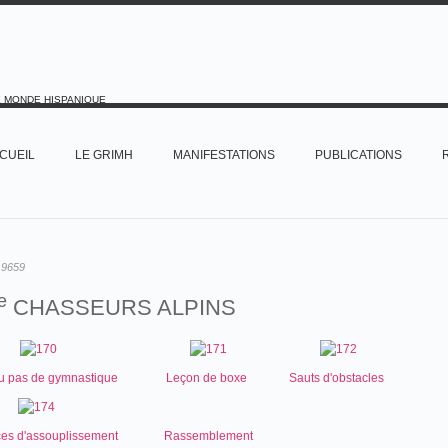
E MONDE HISPANIQUE
CUEIL
LE GRIMH
MANIFESTATIONS
PUBLICATIONS
:
9659
e
CHASSEURS ALPINS
au pas de gymnastique
Leçon de boxe
Sauts d'obstacles
ces d'assouplissement
Rassemblement