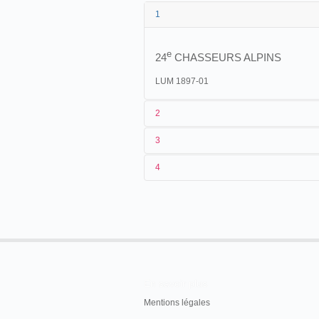
1
e
24
CHASSEURS ALPINS
LUM 1897-01
2
3
1
Lumière 169-175 (AS 900-906)
4
2
n.c.
3
[02/1897]-[07/03/1897]
4
France
, Villefranche-sur-Mer
En savoir plus
Mentions légales