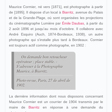
Maurice Cormier, né vers [1871], est photographe à partir
de [1895]. Il dispose d'un local à
Biarritz
, avenue du Palais
et de la Grande-Plage, où sont organisées les projections
du cinématographe Lumière par
Émile Daubas
, à partir du
2 août 1896 et jusqu'au mois d'octobre. Il collabore avec
André Esquiro (Auch, 1874-Bordeaux, 1938), un autre
photographe qui s'installe plus tard à Bordeaux. Cormier
est toujours actif comme photographe, en 1902 :
On demande bon retoucheur
opérateur ; place stable. -
S’adresser à la Photographie
Maurice, à Biarritz.
Photo-revue
, Paris, 27 de abril de
1902.
La dernière information dont nous disposons concernant
Maurice Cormier est un courrier de 1904 transmis par le
maire de
Biarritz
en réponse à une demande du