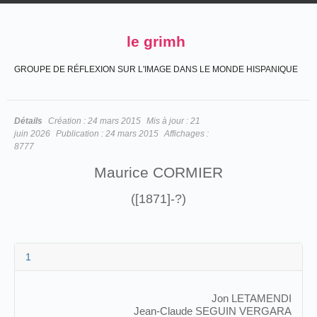
le grimh
GROUPE DE RÉFLEXION SUR L'IMAGE DANS LE MONDE HISPANIQUE
Détails
Création :
24 mars 2015
Mis à jour :
21
juin 2026
Publication :
24 mars 2015
Affichages :
8777
Maurice CORMIER
([1871]-?)
1
Jon LETAMENDI
Jean-Claude SEGUIN VERGARA