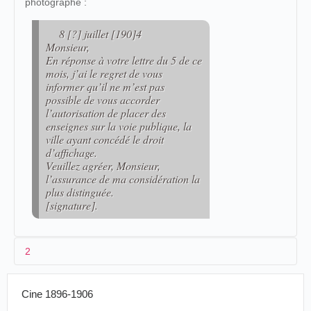
photographe :
8 [?] juillet [190]4
Monsieur,
En réponse à votre lettre du 5 de ce
mois, j’ai le regret de vous
informer qu’il ne m’est pas
possible de vous accorder
l’autorisation de placer des
enseignes sur la voie publique, la
ville ayant concédé le droit
d’affichage.
Veuillez agréer, Monsieur,
l’assurance de ma considération la
plus distinguée.
[signature].
2
Cine 1896-1906