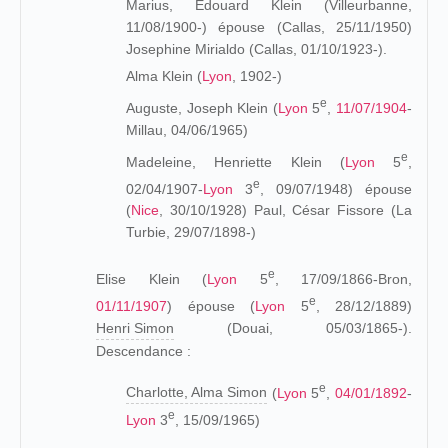
Marius, Édouard Klein (Villeurbanne,
11/08/1900-) épouse (Callas, 25/11/1950)
Josephine Mirialdo (Callas, 01/10/1923-).
Alma Klein (
Lyon
, 1902-)
e
Auguste, Joseph Klein (
Lyon
5
,
11/07/1904
-
Millau, 04/06/1965)
e
Madeleine, Henriette Klein (
Lyon
5
,
e
02/04/1907-
Lyon
3
, 09/07/1948) épouse
(
Nice
, 30/10/1928) Paul, César Fissore (La
Turbie, 29/07/1898-)
e
Elise Klein (
Lyon
5
, 17/09/1866-Bron,
e
01/11/1907
) épouse (
Lyon
5
, 28/12/1889)
Henri Simon
(Douai, 05/03/1865-).
Descendance :
e
Charlotte, Alma Simon
(
Lyon
5
,
04/01/1892
-
e
Lyon
3
, 15/09/1965)