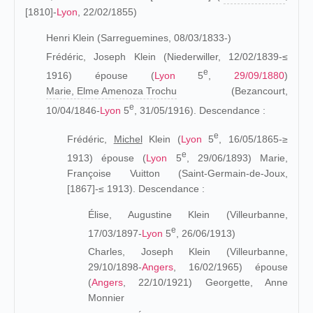
[1810]-
Lyon
, 22/02/1855)
Henri Klein (Sarreguemines, 08/03/1833-)
Frédéric, Joseph Klein (
Niederwiller, 12/02/1839
-≤
e
1916) épous
e (
Lyon
5
,
29/09/1880
)
Marie, Elme Amenoza Trochu
(Bezancourt,
e
10/04/1846-
Lyon
5
, 31/05/1916). Descendance :
e
Frédéric,
Michel
Klein (
Lyon
5
, 16/05/1865-≥
e
1913) épouse (
Lyon
5
, 29/06/1893) Marie,
Françoise Vuitton (Saint-Germain-de-Joux,
[1867]-≤ 1913). Descendance :
Élise, Augustine Klein (Villeurbanne,
e
17/03/1897-
Lyon
5
, 26/06/1913)
Charles, Joseph Klein (Villeurbanne,
29/10/1898-
Angers
, 16/02/1965) épouse
(
Angers
, 22/10/1921) Georgette, Anne
Monnier