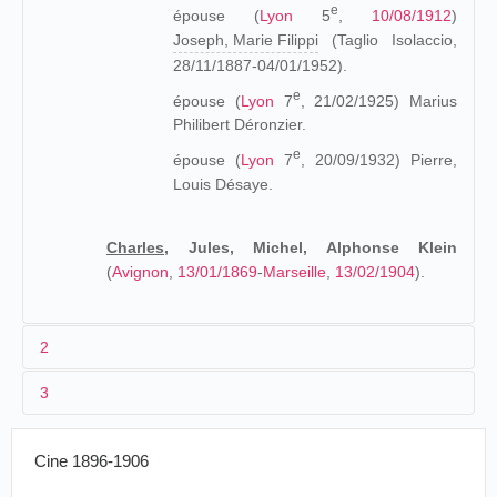
e
épouse (
Lyon
5
,
10/08/1912
)
Joseph, Marie Filippi
(Taglio Isolaccio,
28/11/1887-04/01/1952).
e
épouse (
Lyon
7
, 21/02/1925) Marius
Philibert Déronzier.
e
épouse (
Lyon
7
, 20/09/1932) Pierre,
Louis Désaye.
Charles,
Jules, Michel, Alphonse Klein
(
Avignon
,
13/01/1869
-
Marseille
,
13/02/1904
).
2
3
Les origines (1869-1895)
10/06/1896-
Cinématogra
Dans les années 1860, Frédéric Klein et Marie Trochu
Cine 1896-1906
Russie
Riga
<14/08/1896
Lumière
s'installent à
Lyon
où ils ont leur deux premiers enfants,