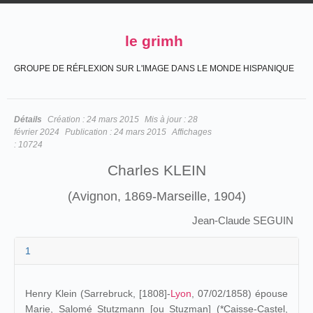
le grimh
GROUPE DE RÉFLEXION SUR L'IMAGE DANS LE MONDE HISPANIQUE
Détails
Création :
24 mars 2015
Mis à jour :
28
février 2024
Publication :
24 mars 2015
Affichages
:
10724
Charles KLEIN
(Avignon, 1869-Marseille, 1904)
Jean-Claude SEGUIN
1
Henry Klein (Sarrebruck, [1808]-
Lyon
, 07/02/1858) épouse
Marie, Salomé Stutzmann [ou Stuzman] (*
Caisse-Castel
,