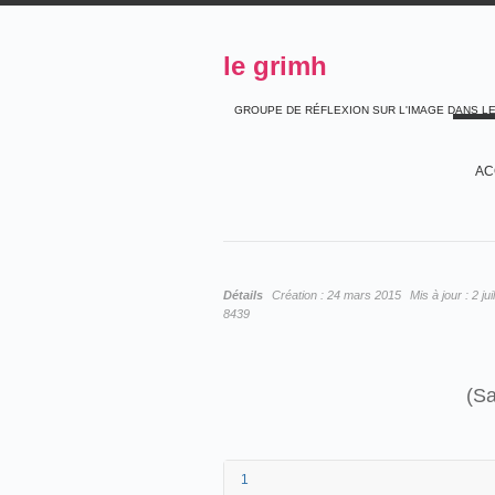
le grimh
GROUPE DE RÉFLEXION SUR L'IMAGE DANS L
AC
Détails
Création :
24 mars 2015
Mis à jour :
2 ju
8439
(Sa
1