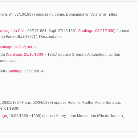
e
Paris 9
, 02/10/1897) épouse Fulgénie, Dominiquette,
Valentine
Trilles
antiago du Chili
, 05/12/1861. Bapt. 27/12/1861-
Santiago
,
05/01/1930
) épouse
da Fontecilla ([1877]-). Descendance:
antiago
,
18/09/1900
-)
da (
Santiago
,
25/10/1903
-> 1951) épouse Gregorio Amunategui Jordan
cendance:
1906-
Santiago
, 25/01/
2014)
, 28/02/1864-Paris, 02/04/1938) épouse Hélène, Marthe, Adèle Berteaux
e, 01/1938).
iago
, 19/03/1860-≥1938) épouse Henry, Léon Montandon (Rio de Janeiro,