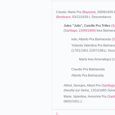
Claude, Marie Pra (
Bayonne
, 09/08/1835-
(
Bordeaux
, 03/12/1839-). Descendance:
Jules "Julio", Camille Pra Trilles
(
S
(
Santiago
,
23/09/1899
)
Ines Balmace
Iván, Alberto Pra Balmaceda (
S
Yolanda Valentina Pra
Balmace
(17/01/1901-22/07/1981). Des
María Ines Amunategui (
Claudio Pra
Balmaceda
Alberto Pra
Balmaceda
.
Alfred, Georges, Albert Pra (
Santiago
(Neuilly-sur-Seine, 13/10/1865-Suiss
Marie, Valentine, Honorine Pra (
Sant
08/02/1851-).
2