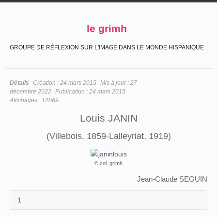
le grimh
GROUPE DE RÉFLEXION SUR L'IMAGE DANS LE MONDE HISPANIQUE
Détails
Création :
24 mars 2015
Mis à jour :
27
décembre 2022
Publication :
24 mars 2015
Affichages :
12869
Louis JANIN
(Villebois, 1859-Lalleyriat, 1919)
© col. grimh
Jean-Claude SEGUIN
1