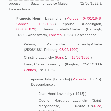
épouse
Suzanne, Louise Maison
(27/08/1822-).
Descendance :
François-Henri
Lavanchy
(
Morges
,
04/01/1848
-
Cannes
,
11/05/1922
) épouse (
Paddington,
08//07/1879
)
Jenny, Elizabeth Clarke
(Hadleigh,
[1856]-Wandsworth,
Londres
, 1938). Descendance:
William, Marmaduke Lavanchy-Clarke
(25/08/1881-Fribourg,
08/02/1900
).
er
Christine Lavanchy (
Paris
1
,
13/03/1886
-)
Henri, Clarke Lavanchy
(Kington, 25/11/1893-
Cannes
, 18/11/1982)
épouse Julie [Lavanchy] (
Marseille
, [1894]-).
Descendance :
Jean-Henri Lavanchy ([1913]-)
Odette, Margaret Lavanchy (Saint-
Marylebonne, 02/05/1918-
Nice
,