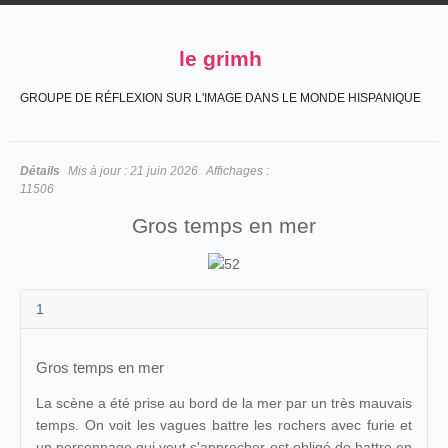
le grimh
GROUPE DE RÉFLEXION SUR L'IMAGE DANS LE MONDE HISPANIQUE
Détails
Mis à jour :
21 juin 2026
Affichages :
11506
Gros temps en mer
1
Gros temps en mer
La scène a été prise au bord de la mer par un très mauvais
temps. On voit les vagues battre les rochers avec furie et
un personnage qui veut s'approcher est obligé de battre en