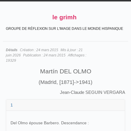
le grimh
GROUPE DE RÉFLEXION SUR L'IMAGE DANS LE MONDE HISPANIQUE
Détails
Création :
24 mars 2015
Mis à jour :
21
juin 2026
Publication :
24 mars 2015
Affichages :
19329
Martín DEL OLMO
(Madrid, [1871]->1941)
Jean-Claude SEGUIN VERGARA
1
Del Olmo épouse Barbero. Descendance :