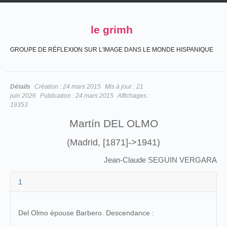
le grimh
GROUPE DE RÉFLEXION SUR L'IMAGE DANS LE MONDE HISPANIQUE
Détails
Création :
24 mars 2015
Mis à jour :
21
juin 2026
Publication :
24 mars 2015
Affichages :
19353
Martín DEL OLMO
(Madrid, [1871]->1941)
Jean-Claude SEGUIN VERGARA
1
Del Olmo épouse Barbero. Descendance :