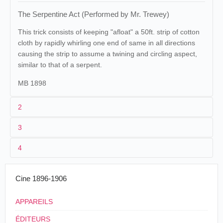
The Serpentine Act (Performed by Mr. Trewey)
This trick consists of keeping "afloat" a 50ft. strip of cotton
cloth by rapidly whirling one end of same in all directions
causing the strip to assume a twining and circling aspect,
similar to that of a serpent.
MB 1898
2
3
1
Lumière
90 (AS 407)
Maguire & Baucus
1090
4
2
[
Louis Lumière
]
Félicien Trewey
Cinématographe
21/03/1896
France
,
Marseille
Serpent
Lumière
3
[16/01/1896]-[09/02/1896]
17 m
Cine 1896-1906
Le
4
France
,
La Ciotat
18/04/1896
France
,
Bordeaux
Chavanon/
Billard
Serpent
APPAREILS
Étienne
17/05/1896
France
,
Lille
Le Serp
Thévenon
ÉDITEURS