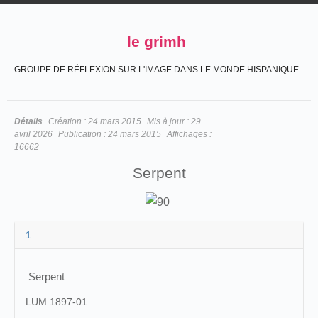
le grimh
GROUPE DE RÉFLEXION SUR L'IMAGE DANS LE MONDE HISPANIQUE
Détails
Création :
24 mars 2015
Mis à jour :
29
avril 2026
Publication :
24 mars 2015
Affichages :
16662
Serpent
1
Serpent
LUM 1897-01