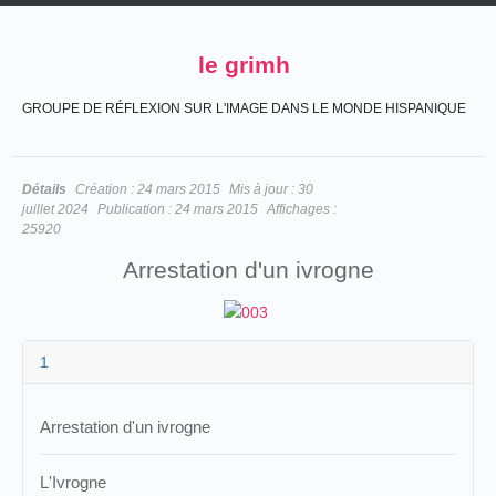
le grimh
GROUPE DE RÉFLEXION SUR L'IMAGE DANS LE MONDE HISPANIQUE
Détails
Création :
24 mars 2015
Mis à jour :
30
juillet 2024
Publication :
24 mars 2015
Affichages :
25920
Arrestation d'un ivrogne
1
Arrestation d'un ivrogne
L'Ivrogne