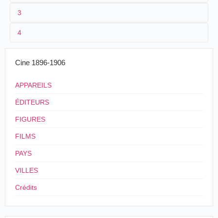
3
1
Phono-Cinéma-Théâtre
4
2
Clément-Maurice
,
Marguerite Vrignault
08/09/1900
France
,
Paris
Vrignault
/
Mesguich
3
15/03/1900-08/09/1900
Cine 1896-1906
[...] Le clown Footitt et Chocolat dans une scène
inénarrable.
APPAREILS
Le Figaro, Paris, 8 septembre 1900, p. 3.
ÉDITEURS
FIGURES
4
France
,
Paris
FILMS
PAYS
VILLES
Crédits