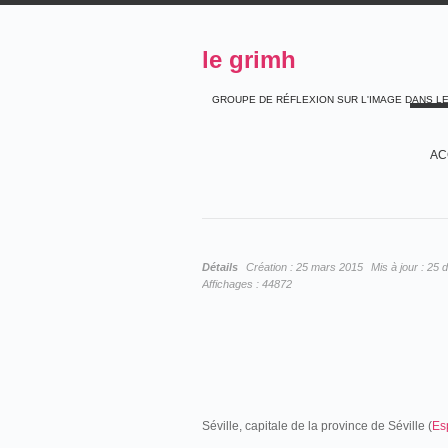
le grimh
GROUPE DE RÉFLEXION SUR L'IMAGE DANS L
AC
Détails
Création :
25 mars 2015
Mis à jour :
25 
Affichages :
44872
Séville, capitale de la province de Séville (
Es