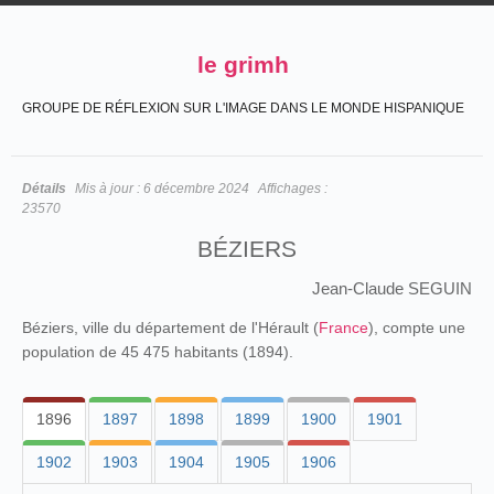
le grimh
GROUPE DE RÉFLEXION SUR L'IMAGE DANS LE MONDE HISPANIQUE
Détails
Mis à jour :
6 décembre 2024
Affichages :
23570
BÉZIERS
Jean-Claude SEGUIN
Béziers, ville du département de l'Hérault (
France
), compte une
population de 45 475 habitants (1894).
1896
1897
1898
1899
1900
1901
1902
1903
1904
1905
1906