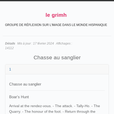
le grimh
GROUPE DE RÉFLEXION SUR L'IMAGE DANS LE MONDE HISPANIQUE
Détails
Mis à jour :
17 février 2024
Affichages :
14112
Chasse au sanglier
1
Chasse au sanglier
Boar's Hunt
Arrival at the rendez-vous. - The attack. - Tally-Ho. - The
Quarry. - The honour of the foot. - Return through the