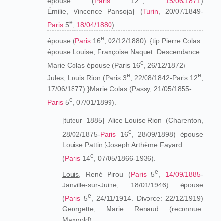
épouse (
Paris
12
,
15/06/1871
)
Émilie, Vincence Pansoja} (
Turin
, 20/07/1849-
e
Paris
5
,
18/04/1880
).
e
épouse (
Paris
16
, 02/12/1880) {tip Pierre Colas
épouse Louise, Françoise Naquet. Descendance:
e
Marie Colas épouse (Paris 16
, 26/12/1872)
e
e
Jules, Louis Rion (Paris 3
, 22/08/1842-Paris 12
,
17/06/1877).}Marie Colas
(Passy, 21/05/1855-
e
Paris
5
, 07/01/1899).
[tuteur 1885]
Alice Louise Rion
(Charenton,
e
28/02/1875-
Paris
16
, 28/09/1898) épouse
Louise Pattin.}Joseph Arthème Fayard
e
(
Paris
14
, 07/05/1866-1936).
e
Louis,
René Pirou (
Paris
5
,
14/09/1885
-
Janville-sur-Juine, 18/01/1946) épouse
e
(
Paris
5
, 24/11/1914. Divorce: 22/12/1919)
Georgette, Marie Renaud (reconnue:
Mangold)