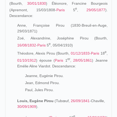
(Bourth,
30/01/1830
) Éléonore, Francine Bourgeois
e
(Apremont, 15/03/1808-
Paris
5
,
29/05/1877
).
Descendance:
Anne, Françoise Pirou (1830-Breuil-en-Auge,
29/03/1871)
Zoé, Alexandrine, Joséphine Pirou (Bourth,
e
16/08/1832
-
Paris
5
, 05/04/1910)
e
Théodore, Alexis Pirou (Bourth,
01/12/1833
-
Paris
18
,
er
01/10/1912
) épouse (
Paris
1
,
28/05/1861
) Jeanne
Emélie Aline Viardot. Descendance:
Jeanne, Eugénie Pirou.
Jean, Edmond Pirou.
Paul, Jules Pirou.
Louis, Eugène Pirou
(Tubœuf,
26/09/1841
-Chaville,
30/09/1909
).
e