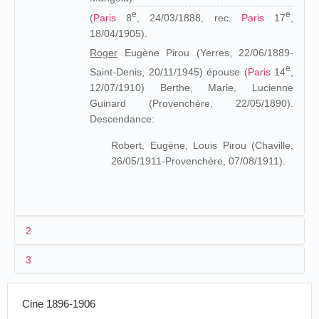
e
e
(
Paris
8
, 24/03/1888, rec.
Paris
17
,
18/04/1905).
Roger
Eugène Pirou (Yerres, 22/06/1889-
e
Saint-Denis, 20/11/1945) épouse (
Paris
14
,
12/07/1910) Berthe, Marie, Lucienne
Guinard (Provenchère, 22/05/1890).
Descendance:
Robert, Eugène, Louis Pirou (Chaville,
26/05/1911-Provenchère, 07/08/1911).
2
3
Fils d'un serrurier, Eugène Pirou arrive à
Paris
vers
1858. De ces premières années, il reste le "toast" que lui
Cine 1896-1906
La
production Pirou
est due à plusieurs cinématographistes
offre son fils Louis Pirou, en 1903, alors qu'il vient de
et l'attribution des vues à l'un d'eux reste souvent délicate.