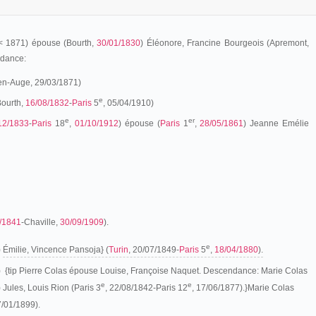
-< 1871) épouse (Bourth,
30/01/1830
) Éléonore, Francine Bourgeois (Apremont,
ndance:
-en-Auge, 29/03/1871)
e
Bourth,
16/08/1832
-
Paris
5
, 05/04/1910)
e
er
12/1833
-
Paris
18
,
01/10/1912
) épouse (
Paris
1
,
28/05/1861
) Jeanne Emélie
/1841
-Chaville,
30/09/1909
).
e
)
Émilie, Vincence Pansoja} (
Turin
, 20/07/1849-
Paris
5
,
18/04/1880
).
) {tip Pierre Colas épouse Louise, Françoise Naquet. Descendance: Marie Colas
e
e
 Jules, Louis Rion (Paris 3
, 22/08/1842-Paris 12
, 17/06/1877).}Marie Colas
7/01/1899).