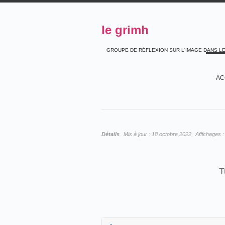
le grimh
GROUPE DE RÉFLEXION SUR L'IMAGE DANS L
AC
Détails
Mis à jour :
18 octobre 2022
Affichages 
T