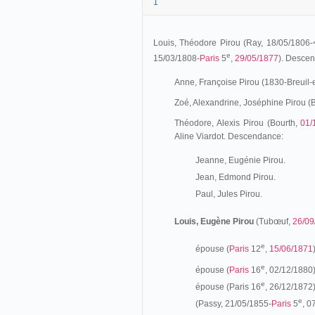
1
Louis, Théodore Pirou (Ray, 18/05/1806
e
15/03/1808-
Paris
5
,
29/05/1877
). Desce
Anne, Françoise Pirou (1830-Breuil
Zoé, Alexandrine, Joséphine Pirou (
Théodore, Alexis Pirou (Bourth,
01/
Aline Viardot. Descendance:
Jeanne, Eugénie Pirou.
Jean, Edmond Pirou.
Paul, Jules Pirou.
Louis, Eugène Pirou
(Tubœuf,
26/09
e
épouse (
Paris
12
,
15/06/1871
e
épouse (
Paris
16
, 02/12/1880
e
épouse (Paris 16
, 26/12/1872)
e
(Passy, 21/05/1855-
Paris
5
, 0