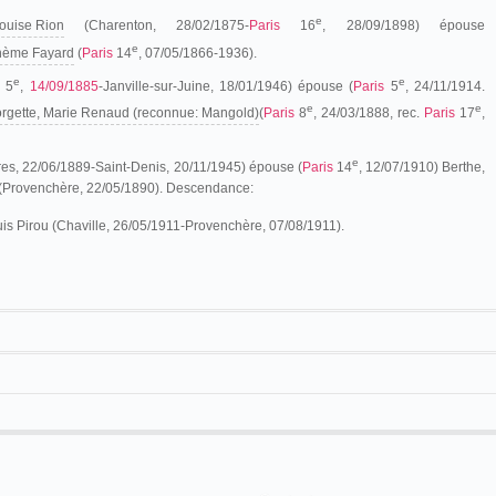
e
Louise Rion
(Charenton, 28/02/1875-
Paris
16
, 28/09/1898) épouse
e
thème Fayard
(
Paris
14
, 07/05/1866-1936).
e
e
5
,
14/09/1885
-Janville-sur-Juine, 18/01/1946) épouse (
Paris
5
, 24/11/1914.
e
e
rgette, Marie Renaud (reconnue: Mangold)
(
Paris
8
, 24/03/1888, rec.
Paris
17
,
e
es, 22/06/1889-Saint-Denis, 20/11/1945) épouse (
Paris
14
, 12/07/1910) Berthe,
 (Provenchère, 22/05/1890). Descendance:
is Pirou (Chaville, 26/05/1911-Provenchère, 07/08/1911).
Paris
vers 1858. De ces premières années, il reste le "toast" que lui offre son fils
recevoir la Légion d'Honneur.
inématographistes et l'attribution des vues à l'un d'eux reste souvent délicate.
 "Léar", on peut penser qu'il est l'auteur principal des films tournés entre juillet
'une hypothèse qu'aucune source ne permet d'asseoir. Par la suite, Eugène Pirou