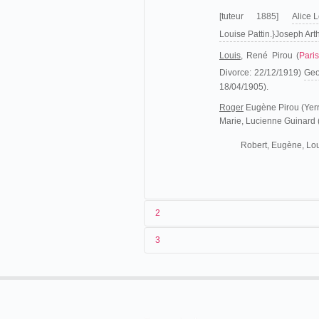
[tuteur 1885]
Alice 
Louise Pattin.}Joseph Ar
Louis,
René Pirou (
Paris
Divorce: 22/12/1919)
Geo
18/04/1905).
Roger
Eugène Pirou (Yerr
Marie, Lucienne Guinard
Robert, Eugène, Lou
2
3
Fils d'un serrurier, Eugène Pirou arrive à
Louis Pirou, en 1903, alors qu'il vient de 
La
production Pirou
est due à plusieurs c
Compte tenu du rôle d'
Albert Kirchner
dit
1896 et février 1897, mais cela relève d