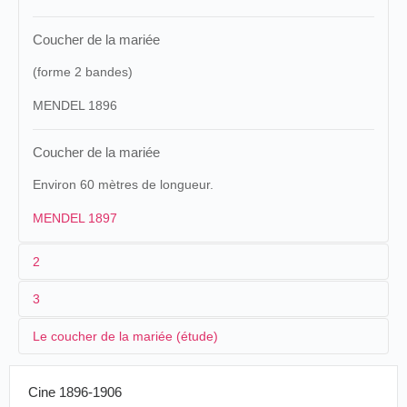
Coucher de la mariée
(forme 2 bandes)
MENDEL 1896
Coucher de la mariée
Environ 60 mètres de longueur.
MENDEL 1897
2
3
1
Normandin
Vitagraphe
457;
Mendel
91. 131.
Le coucher de la mariée (étude)
2
Albert Kirchner
Louise Willy
[Marquetti].
Le
Coucher
11/10/1896
France
.
Paris
.
Eugène Pirou
En 1896, le photographe le plus considéré de
de la
Le Coucher de la Mariée (1896-1907)
Cine 1896-1906
Paris, le photographe des rois, comme on disait
mariée