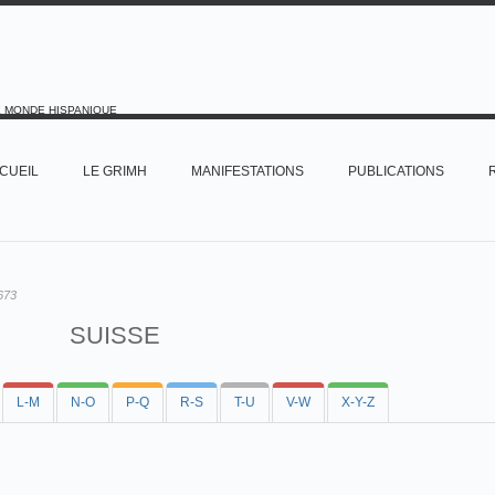
E MONDE HISPANIQUE
CUEIL
LE GRIMH
MANIFESTATIONS
PUBLICATIONS
673
SUISSE
L-M
N-O
P-Q
R-S
T-U
V-W
X-Y-Z