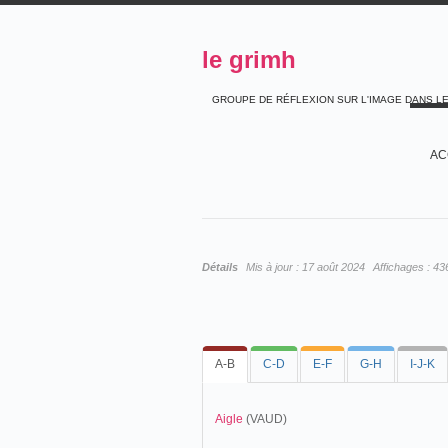
le grimh
GROUPE DE RÉFLEXION SUR L'IMAGE DANS L
AC
Détails
Mis à jour :
17 août 2024
Affichages :
43
A-B
C-D
E-F
G-H
I-J-K
Aigle
(VAUD)