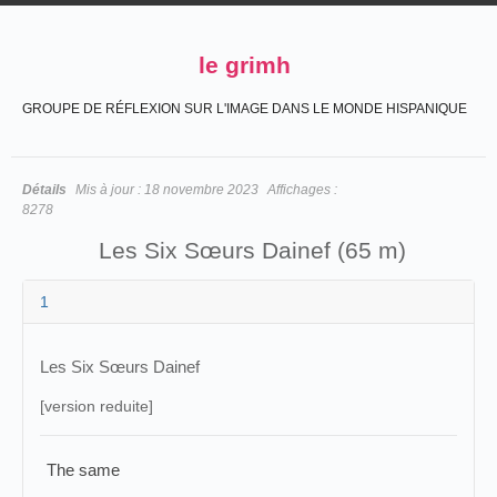
le grimh
GROUPE DE RÉFLEXION SUR L'IMAGE DANS LE MONDE HISPANIQUE
Détails
Mis à jour :
18 novembre 2023
Affichages :
8278
Les Six Sœurs Dainef (65 m)
1
Les Six Sœurs Dainef
[version reduite]
The same