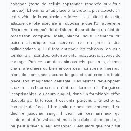
cabanon (sorte de cellule capitonnée réservée aux fous
furieux). L’homme a fait place à la brute la plus abjecte ; il
est revêtu de la camisole de force. Il est atteint de cette
attaque de folie spéciale à l’alcoolisme que l’on appelle le
“Delirium Tremens”. Tout d’abord, il paraît dans un état de
prostration complète. Mais, bientôt, sous l’influence du
poison alcoolique, son cerveau est en proie à des
hallucinations qui lui font entrevoir les tableaux les plus
terrifiants : incendies, enterrements, massacres, scènes de
carnage. Puis ce sont des animaux tels que : rats, chiens,
chats, araignées ou bien encore des monstres animés qui
n’ont de nom dans aucune langue et que crée de toute
pièce son imagination délirante. Ces visions développent
chez le malheureux un état de terreur et d’angoisse
inexprimables, au cours duquel, dans un formidable effort
décuplé par la terreur, il est enfin parvenu à arracher sa
camisole de force. Libre enfin de ses mouvements, il se
déchire jusqu’au sang, il veut fuir ces animaux qui
l’entourent et l’envahissent, mais la cellule est trop petite, il
ne peut arriver à leur échapper. C’est alors que pour fuir