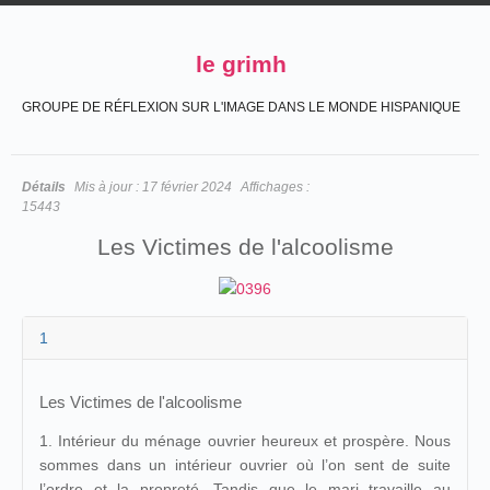
le grimh
GROUPE DE RÉFLEXION SUR L'IMAGE DANS LE MONDE HISPANIQUE
Détails
Mis à jour :
17 février 2024
Affichages :
15443
Les Victimes de l'alcoolisme
1
Les Victimes de l'alcoolisme
1. Intérieur du ménage ouvrier heureux et prospère. Nous
sommes dans un intérieur ouvrier où l’on sent de suite
l’ordre et la propreté. Tandis que le mari travaille au