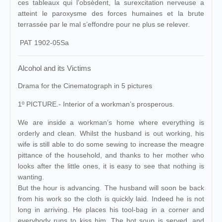
ces tableaux qui l’obsèdent, la surexcitation nerveuse a
atteint le paroxysme des forces humaines et la brute
terrassée par le mal s’effondre pour ne plus se relever.
PAT 1902-05Sa
Alcohol and its Victims
Drama for the Cinematograph in 5 pictures
1º PICTURE.- Interior of a workman’s prosperous.
We are inside a workman’s home where everything is
orderly and clean. Whilst the husband is out working, his
wife is still able to do some sewing to increase the meagre
pittance of the household, and thanks to her mother who
looks after the little ones, it is easy to see that nothing is
wanting.
But the hour is advancing. The husband will soon be back
from his work so the cloth is quickly laid. Indeed he is not
long in arriving. He places his tool-bag in a corner and
everybody runs to kiss him. The hot soup is served, and