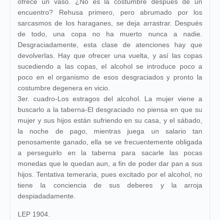
ofrece un vaso. ¿No es la costumbre después de un
encuentro? Rehusa primero, pero abrumado por los
sarcasmos de los haraganes, se deja arrastrar. Después
de todo, una copa no ha muerto nunca a nadie.
Desgraciadamente, esta clase de atenciones hay que
devolverlas. Hay que ofrecer una vuelta, y así las copas
sucediendo a las copas, el alcohol se introduce poco a
poco en el organismo de esos desgraciados y pronto la
costumbre degenera en vicio.
3er. cuadro-Los estragos del alcohol. La mujer viene a
buscarlo a la taberna-El desgraciado no piensa en que su
mujer y sus hijos están sufriendo en su casa, y el sábado,
la noche de pago, mientras juega un salario tan
penosamente ganado, ella se ve frecuentemente obligada
a perseguirlo en la taberna para sacarle las pocas
monedas que le quedan aun, a fin de poder dar pan a sus
hijos. Tentativa temeraria, pues excitado por el alcohol, no
tiene la conciencia de sus deberes y la arroja
despiadadamente.
LEP 1904.