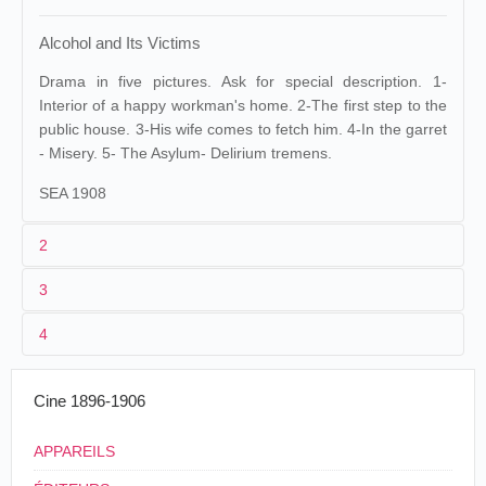
Alcohol and Its Victims
Drama in five pictures. Ask for special description. 1-
Interior of a happy workman's home. 2-The first step to the
public house. 3-His wife comes to fetch him. 4-In the garret
- Misery. 5- The Asylum- Delirium tremens.
SEA 1908
2
3
1
Pathé
396
4
Ferdinand Zecca
, [
Lucien
Armand. [
Jean
2
Nonguet
]
Liézer
]
08/06/1902
Espagne
,
Valence
Salón Novedades
Cine 1896-1906
Éditions du Croissant,
Les Victimes de l'alcoo
M. LANGLOIS. [...] On a refait en 1912 un
film que Nonguet avait fait avec Zecca en 1901.
APPAREILS
19/07/1902
Suisse
,
Neuchâtel
Louis Praiss
Cinémathèque Française, Les Débuts du