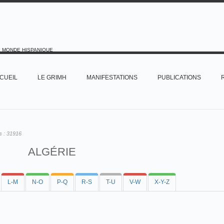
E MONDE HISPANIQUE
CUEIL
LE GRIMH
MANIFESTATIONS
PUBLICATIONS
s :
31916
ALGÉRIE
L-M
N-O
P-Q
R-S
T-U
V-W
X-Y-Z