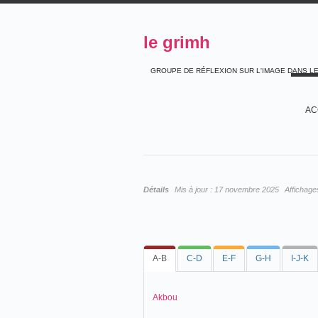
le grimh
GROUPE DE RÉFLEXION SUR L'IMAGE DANS L
AC
Détails
Mis à jour :
17 novembre 2025
Affichage
A-B
C-D
E-F
G-H
I-J-K
Akbou