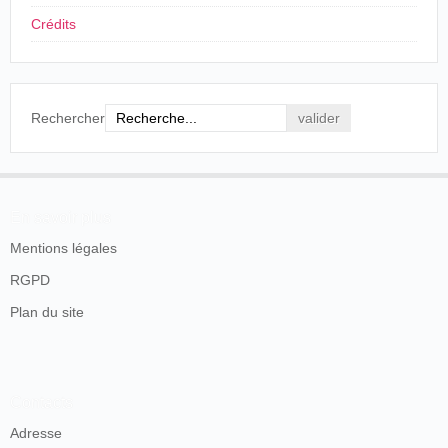
Poucet
Crédits
Le Petit
28/03/1903
Suisse
,
Vevey
Louis Praiss
Poucet
Suisse
,
La
Le Petit
31/05/1903
Louis Praiss
Chaux-de-Fonds
Poucet
Rechercher
Le Petit
21/06/1903
Suisse
,
Monthey
Louis Praiss
Poucet
Cinématographe
Le Petit
12/12/1903
France
,
Annecy
En savoir plus
perfectionné
Poucet
Mentions légales
Le Petit
03/07/1904
France
,
Bourges
Charles Schram
Poucet
RGPD
Plan du site
Contacts
Adresse