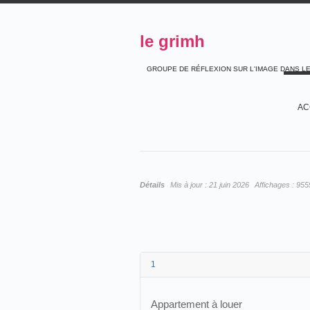
le grimh
GROUPE DE RÉFLEXION SUR L'IMAGE DANS L
AC
Détails
Mis à jour :
21 juin 2026
Affichages :
955
1
Appartement à louer