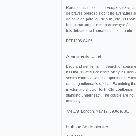
Rarement sans doute, si vous visitez un ap
de braves bourgeois dont les aventures son
de colle de pâte, ou de suie, etc., et fin
bon caractère pour ne pas envoyer à tous 
tels déboires, si l’appartement leur a plu.
PAT 1906-04/05
Apartments to Let
Lady and gentleman in search of apartmen
has the tail of his coat torn off by the doo
seems charmed with the apartments. A lovel
on old gentleman's silk hat. Examining the
involuntary shower-bath. Old gentleman, ta
standing underneath. The couple are not s
landlady.
The Era
, London, May 19, 1906, p. 30.
Habitación de alquiler