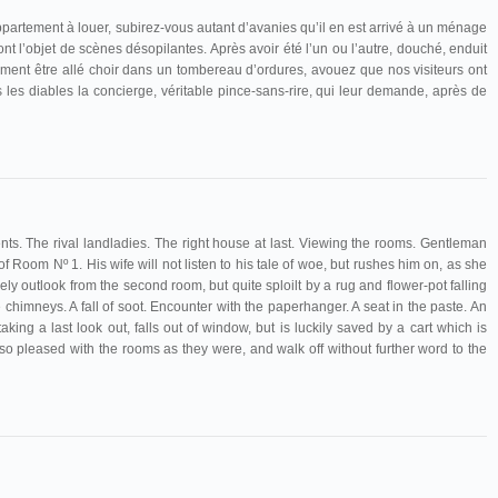
partement à louer, subirez-vous autant d’avanies qu’il en est arrivé à un ménage
t l’objet de scènes désopilantes. Après avoir été l’un ou l’autre, douché, enduit
alement être allé choir dans un tombereau d’ordures, avouez que nos visiteurs ont
les diables la concierge, véritable pince-sans-rire, qui leur demande, après de
ts. The rival landladies. The right house at last. Viewing the rooms. Gentleman
r of Room Nº 1. His wife will not listen to his tale of woe, but rushes him on, as she
y outlook from the second room, but quite sploilt by a rug and flower-pot falling
 chimneys. A fall of soot. Encounter with the paperhanger. A seat in the paste. An
king a last look out, falls out of window, but is luckily saved by a cart which is
o pleased with the rooms as they were, and walk off without further word to the