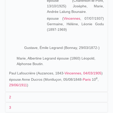
épouse (Charenton-le-Pont,
13/10/1925) Josèphe, Marie,
Andrée Lalung Bounaire.
épouse (
Vincennes
, 07/07/1937)
Germaine, Hélène, Léonie Godu
(1897-1969)
Gustave, Émile Legrand (Bonnay, 29/03/1872-)
Marie, Albertine Legrand épouse (1860) Léopold,
Alphonse Boutin.
Paul Lafoucrière (Auzances, 1843-
Vincennes
,
04/03/1905
)
e
épouse Anne Ducros (Montluçon, 05/08/1848-
Paris
10
,
29/06/1911
)
2
3
Les origines (1872-1902)