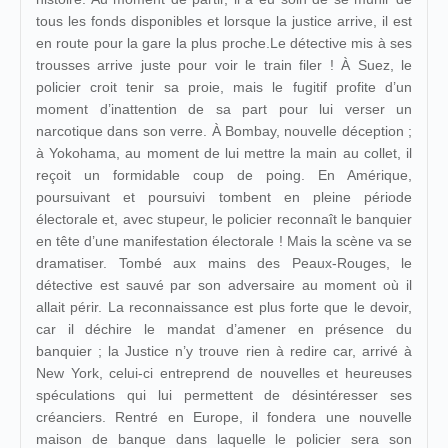
tous les fonds disponibles et lorsque la justice arrive, il est
en route pour la gare la plus proche.Le détective mis à ses
trousses arrive juste pour voir le train filer ! À Suez, le
policier croit tenir sa proie, mais le fugitif profite d’un
moment d’inattention de sa part pour lui verser un
narcotique dans son verre. À Bombay, nouvelle déception ;
à Yokohama, au moment de lui mettre la main au collet, il
reçoit un formidable coup de poing. En Amérique,
poursuivant et poursuivi tombent en pleine période
électorale et, avec stupeur, le policier reconnaît le banquier
en tête d’une manifestation électorale ! Mais la scène va se
dramatiser. Tombé aux mains des Peaux-Rouges, le
détective est sauvé par son adversaire au moment où il
allait périr. La reconnaissance est plus forte que le devoir,
car il déchire le mandat d’amener en présence du
banquier ; la Justice n’y trouve rien à redire car, arrivé à
New York, celui-ci entreprend de nouvelles et heureuses
spéculations qui lui permettent de désintéresser ses
créanciers. Rentré en Europe, il fondera une nouvelle
maison de banque dans laquelle le policier sera son