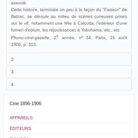
associé.
Cette histoire, terminiée un peu à la façon du "Faiseur" de
Balzac, se déroule au milieu de scènes curieuses prises
sur le vif, notamment une fête à Calcutta, l'intérieur d'une
fumeri d'opium, les réjouissances à Yokohama, etc., etc.
e
Phono-ciné-gazette
, 2
année, nº 34, Paris, 15 août
1906, p. 313.
2
3
1
Pathé
1443
Alcalde
4
Charles Jules Lépine
,
Camille
La v
Georges Vinter,
2
Legrand
, [
Segundo de
al m
Miguel Vera
16/06/1906
Cuba
,
La Havane
Enrique Rosas
Chomón
]
de u
Cine 1896-1906
polic
Théâtre Pathé-Grolée-Lyon,
Le Tour du monde d'un policier
, Pathé, 1906
Legrand était aux appointements de 55
© Gaumont Pathé Archives
APPAREILS
francs la semaine et reçut 60 francs à son
La vista de "La vuelta al mundo de un
départ pour le "Tour du Monde" à la fin de
ÉDITEURS
policía", es de larguísima extensión. Mide 796
Pathé, photographie originale, 1906, 16,2 x 11,2 cm
l'année 1905, c'était le premier opérateur de
metros de longitud.
© Collection Philippe Legendre
prises de vues cinématographiques qui