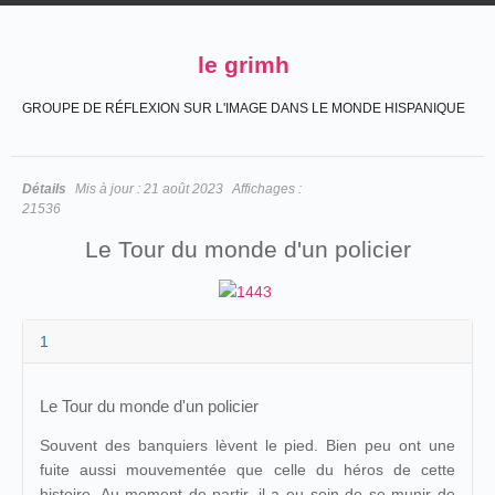
le grimh
GROUPE DE RÉFLEXION SUR L'IMAGE DANS LE MONDE HISPANIQUE
Détails
Mis à jour :
21 août 2023
Affichages :
21536
Le Tour du monde d'un policier
1
Le Tour du monde d'un policier
Souvent des banquiers lèvent le pied. Bien peu ont une
fuite aussi mouvementée que celle du héros de cette
histoire. Au moment de partir, il a eu soin de se munir de