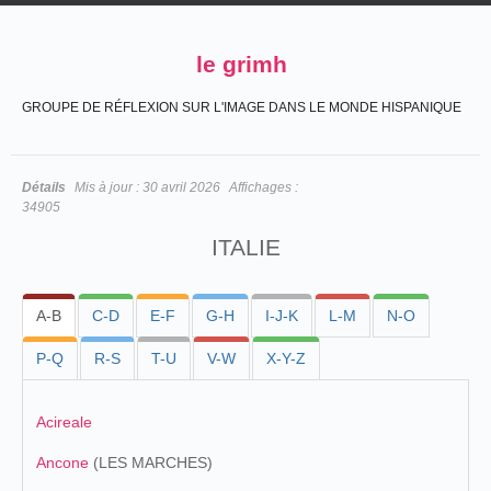
le grimh
GROUPE DE RÉFLEXION SUR L'IMAGE DANS LE MONDE HISPANIQUE
Détails
Mis à jour :
30 avril 2026
Affichages :
34905
ITALIE
A-B
C-D
E-F
G-H
I-J-K
L-M
N-O
P-Q
R-S
T-U
V-W
X-Y-Z
Acireale
Ancone
(LES MARCHES)