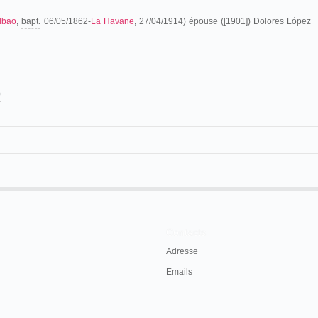
ilbao
,
bapt.
06/05/1862-
La Havane
, 27/04/1914) épouse ([1901]) Dolores López
)
sebio Azcue se instala en
Cuba
, con sus hermanos, probablemente en los años
ue ver con la justicia que lo convoca por una cuestión de estafa:
, Juez Municipal del distrito
Contacts
primera instancia.
amo y emplazo á D.
Eusebio
Adresse
sé y doña María, natural de
Emails
y de 25 años, á D. Manuel
fuegos, soltero, estudiante y
, cuyas generales se ignoran, á