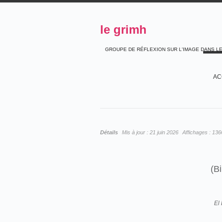
le grimh
GROUPE DE RÉFLEXION SUR L'IMAGE DANS L
AC
Détails
Mis à jour :
21 juin 2026
Affichages :
136
(B
El 