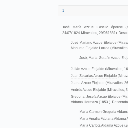
1
José María Azcue Castillo épouse (M
24/07/1824-
Miravalles
, 29/061881). Desc
José Mariano Azcue Elejalde (Mirava
Manuela Elejalde Larrea (Miravalles
José, María, Serafín Azcue Elej
Julián Azcue Elejalde (Miravalles, 
Juan Zacarías Azcue Elejalde
(Mirav
Juana Azcue Elejalde (Miravalles, 2
Andrés Azcue Elejalde (Miravalles, 
Gregoria, Josefa Azcue Elejalde (Mir
Aldama Hormaza (1853-). Descenda
María Carmen Gregoria Aldama 
María Amalia Fabiana Aldama A
María Carlota Aldama Azcue (Z