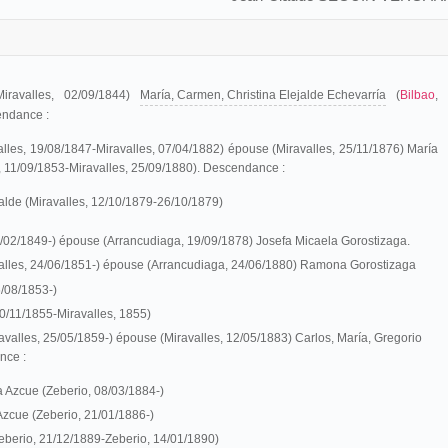
iravalles, 02/09/1844)
María, Carmen, Christina Elejalde Echevarría
(
Bilbao
,
endance :
lles, 19/08/1847-Miravalles, 07/04/1882) épouse (
Miravalles
, 25/11/1876) María
, 11/09/1853-Miravalles, 25/09/1880). Descendance :
alde (
Miravalles
, 12/10/1879-26/10/1879)
16/02/1849-) épouse (Arrancudiaga, 19/09/1878) Josefa Micaela Gorostizaga.
alles, 24/06/1851-) épouse (Arrancudiaga, 24/06/1880) Ramona Gorostizaga
6/08/1853-)
30/11/1855-Miravalles, 1855)
avalles, 25/05/1859-) épouse (
Miravalles
, 12/05/1883) Carlos, María, Gregorio
nce :
Azcue (Zeberio, 08/03/1884-)
zcue (Zeberio, 21/01/1886-)
eberio, 21/12/1889-Zeberio, 14/01/1890)