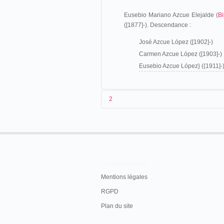
Eusebio Mariano Azcue Elejalde (
B
([1877]-). Descendance :
José Azcue López ([1902]-)
Carmen Azcue López ([1903]-)
Eusebio Azcue López} ({1911]-
2
Descendiente de una familia vizcaína, Eu
1880. Lo primero que se sabe de él tiene q
Don Vicente Morales de Rada
En savoir plus
de la Catedral eu funciones de 
Mentions légales
Por ese primer edicto, cito, ll
Azcue
y Elejalde, hijo de D. Jo
RGPD
Vizcaya, soltero, dependiente 
Vargas Barroso, natural de Cien
Plan du site
de 25 años, y á D. Julio Artave