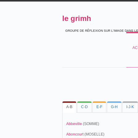
le grimh
GROUPE DE RÉFLEXION SUR L'IMAGE DANS L
AC
A-B
C-D
E-F
G-H
I-J-K
Abbeville
(SOMME)
Aboncourt
(MOSELLE)