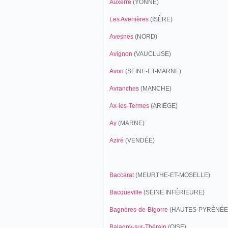
Auxerre
(YONNE)
Les Avenières
(ISÈRE)
Avesnes
(NORD)
Avignon
(VAUCLUSE)
Avon
(SEINE-ET-MARNE)
Avranches
(MANCHE)
Ax-les-Termes
(ARIÈGE)
Ay
(MARNE)
Aziré
(VENDÉE)
Baccarat
(MEURTHE-ET-MOSELLE)
Bacqueville
(SEINE INFÉRIEURE)
Bagnères-de-Bigorre
(HAUTES-PYRÉNÉE
Balagny-sur-Thérain
(OISE)