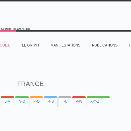
E MONDE HISPANIQUE
CUEIL
LE GRIMH
MANIFESTATIONS
PUBLICATIONS
FRANCE
L-M
N-O
P-Q
R-S
T-U
V-W
X-Y-Z