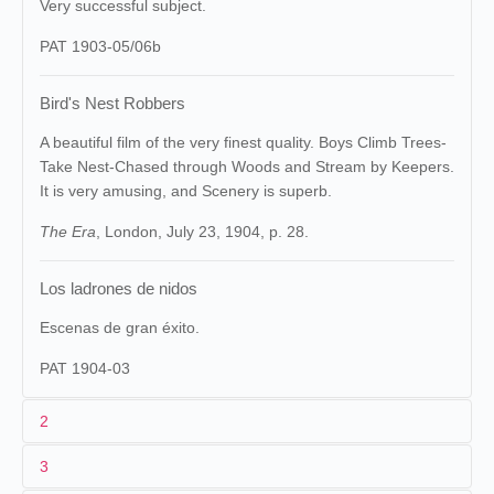
Very successful subject.
PAT 1903-05/06b
Bird's Nest Robbers
A beautiful film of the very finest quality. Boys Climb Trees-
Take Nest-Chased through Woods and Stream by Keepers.
It is very amusing, and Scenery is superb.
The Era
, London, July 23, 1904, p. 28.
Los ladrones de nidos
Escenas de gran éxito.
PAT 1904-03
2
3
1
Pathé
1077