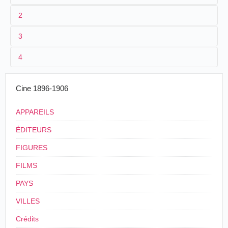
2
3
1
Lumière
88 (AS 655)
Maguire & Baucus
1088
4
Andrée Lumière,
Auguste
L'Enfant
2
Louis Lumière
Lumière
, Marguerite
France
,
Lyon
, Salle du
qui est 
10/06/1895
Lumière
Lumière
Palais de la Bourse
train de
Cine 1896-1906
goûter
3
< 10/06/1895
17 m
Déjeuner du bébé. Mme. M. Aug. Lumière. Mlle Andrée
.
Lieu de conservation :
musée d’Orsay (Paris)
APPAREILS
France
.
Lyon
. Monplaisir.
4
L'enfant qui est en train de goûter et dont
Maison Lumière.
ÉDITEURS
tous les mouvements et tous les jeux de la
physionomie sont admirablement rendus.
FIGURES
Sosthène Pector, dans
Bulletin de la Société
FILMS
française de photographie
, 2e série, Tome XI,
nº 16, 1895, p. 396.
PAYS
VILLES
France
,
Paris
, Revue
Le Dîner
11/07/1895
Lumière
générale des sciences
de béb
Crédits