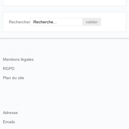
[...] le dîner de Bébé avec les arbres du
jardin agités par le grand vent. C'est d'une
vérité telle qu'on se demande si l'on y est.
Rechercher
Henri de Parville, "Revue des Sciences"
dans Journal des débats politiques et
littéraires, Paris, 17 juillet 1895, p. 2.
En savoir plus
23/09/1895
France
,
La Ciotat
Antoine Lumière
Mentions légales
RGPD
Relatons le succès particulier obtenu
par une petite fille, représentée en grandeur
Plan du site
naturelle. Elle dînait en plein air à côté de ses
parents, qui la faisaient manger. Rien de plus
curieux que ces petites mines de l’enfant,
heureuse, savourant avec toutes les grâces de
Contacts
son âge les friandises que son père lui offrait
et rabattant de ses petites mains sa bavette
Adresse
soulevée par le vent.
Emails
Le Petit Marseillais, Marseille, 24 septembre