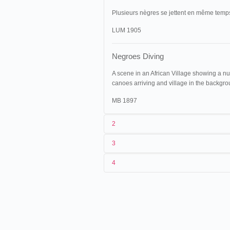
Plusieurs nègres se jettent en même temps 
LUM 1905
Negroes Diving
A scene in an African Village showing a n
canoes arriving and village in the backgrou
MB 1897
2
3
1
Lumière
12 (AS 517)
4
2
n.c.
12/07/1896
France
,
Bourges
, rue Moye
3
[06/1896]-12/07/1896
4
France
,
Paris
, Jardin d'acclimatatio
30/07/1896
France
,
Marseille
08/08/1896
France
,
Reims