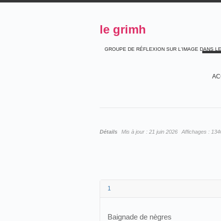
le grimh
GROUPE DE RÉFLEXION SUR L'IMAGE DANS L
AC
Détails
Mis à jour :
21 juin 2026
Affichages :
134
1
Baignade de nègres