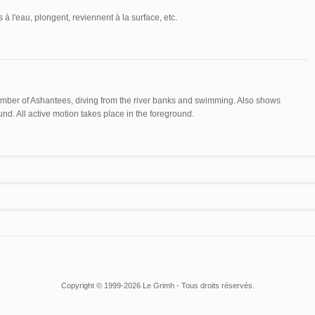
à l'eau, plongent, reviennent à la surface, etc.
umber of Ashantees, diving from the river banks and swimming. Also shows
nd. All active motion takes place in the foreground.
Maguire & Baucus
1012
Cinématographe
nne
Baignade de nègres
Lumière
17 m
Cinématographe
n
Baignade de noires
Lumière
Copyright © 1999-2026 Le Grimh - Tous droits réservés.
Abel Bordéria
Baignade de Nègres