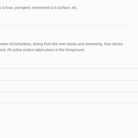
à l'eau, plongent, reviennent à la surface, etc.
umber of Ashantees, diving from the river banks and swimming. Also shows
nd. All active motion takes place in the foreground.
Maguire & Baucus
1012
Cinématographe
nne
Baignade de nègres
Lumière
17 m
Cinématographe
n
Baignade de noires
Lumière
Abel Bordéria
Baignade de Nègres