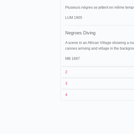
Plusieurs nègres se jettent en même temps 
LUM 1905
Negroes Diving
A scene in an African Village showing a n
canoes arriving and village in the backgrou
MB 1897
2
3
1
Lumière
12 (AS 517)
4
2
n.c.
12/07/1896
France
,
Bourges
, rue Moye
3
[06/1896]-12/07/1896
4
France
,
Paris
, Jardin d'acclimatatio
30/07/1896
France
,
Marseille
08/08/1896
France
,
Reims