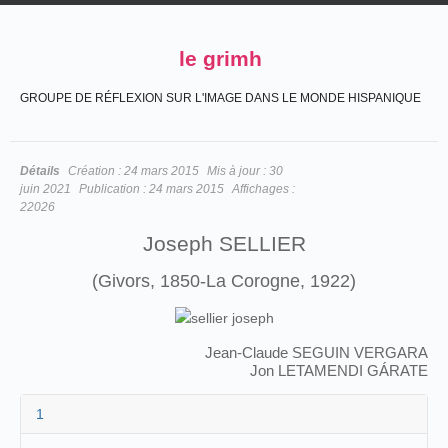
le grimh
GROUPE DE RÉFLEXION SUR L'IMAGE DANS LE MONDE HISPANIQUE
Détails
Création :
24 mars 2015
Mis à jour :
30
juin 2021
Publication :
24 mars 2015
Affichages :
22026
Joseph SELLIER
(Givors, 1850-La Corogne, 1922)
Jean-Claude SEGUIN VERGARA
Jon LETAMENDI GÁRATE
1