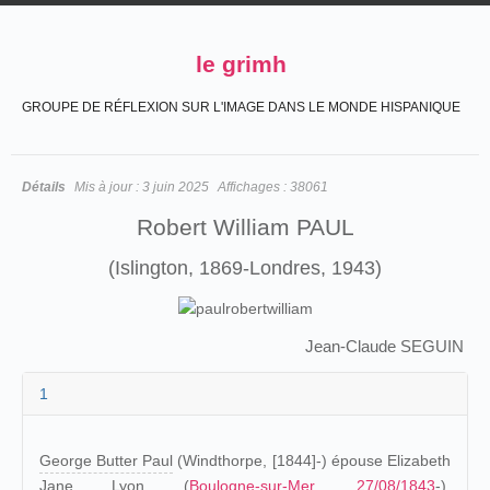
le grimh
GROUPE DE RÉFLEXION SUR L'IMAGE DANS LE MONDE HISPANIQUE
Détails
Mis à jour :
3 juin 2025
Affichages :
38061
Robert William PAUL
(Islington, 1869-Londres, 1943)
Jean-Claude SEGUIN
1
George Butter Paul
(Windthorpe, [1844]-) épouse Elizabeth
Jane Lyon (
Boulogne-sur-Mer
,
27/08/1843
-).