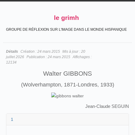
le grimh
GROUPE DE RÉFLEXION SUR L'IMAGE DANS LE MONDE HISPANIQUE
Détails
Création :
24 mars 2015
Mis à jour :
20
juillet 2026
Publication :
24 mars 2015
Affichages :
12134
Walter GIBBONS
(Wolverhampton, 1871-Londres, 1933)
Jean-Claude SEGUIN
1