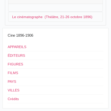
Le cinématographe (Théâtre, 21-26 octobre 1896)
En provenance de
Neuchâtel
, un cinématographe
Cine 1896-1906
s'annonce à la mi-octobre :
APPAREILS
Cinématographe.-A partir de mercredi le
public pourra assister, dans la salle du théâtre, à
ÉDITEURS
d'intéressantes séances de
cinématographe
, le
merveilleux appareil qui reproduit les
FIGURES
photographies en leur donnant l'illusion de la vie.
FILMS
A mardi tous les détails sur ces séances aussi
instructives qu'intéressantes.
PAYS
Journal d'Yverdon
, Yverdon, samedi 17 octobre
VILLES
1896, p. 2.
Crédits
Aucune information sur l'origine de l'appareil
cinématographique :