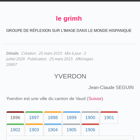
le grimh
GROUPE DE RÉFLEXION SUR L'IMAGE DANS LE MONDE HISPANIQUE
Détails
Création :
25 mars 2015
Mis à jour :
2
juillet 2026
Publication :
25 mars 2015
Affichages :
20697
YVERDON
Jean-Claude SEGUIN
Yverdon est une ville du canton de Vaud (
Suisse
).
1896
1897
1898
1899
1900
1901
1902
1903
1904
1905
1906