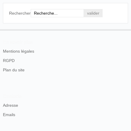
Cinématographe.-A partir de mercredi, le
Rechercher
cinématographe sera visible, en notre ville, dans
la salle du Casino. L'intérêt du spectacle est
merveilleux: c'est la reproduction du
mouvement; chacun voudra aller se rendre
compte des tableaux qui seront offerts par le
En savoir plus
cinématographe.
Notre prochain numéro donner de plus amples
Mentions légales
détails sur cet intéressant spectacle.
RGPD
Le Peuple
, Yverdon,
mercredi 21 octobre 1896,
Plan du site
p. 3.
L'inauguration a lieu le mercredi 21 octobre. Le journal
local donne le titre de quelques vues animées :
Contacts
Adresse
Cinématographe.-C'est aujourd'hui que
commenceront, dans la salle du théâtre, les
Emails
séances du cinématographe, la dernière création
scientifique de notre époque.-Cette reproduction
du mouvement, qui donne l'illusion de la vie, est