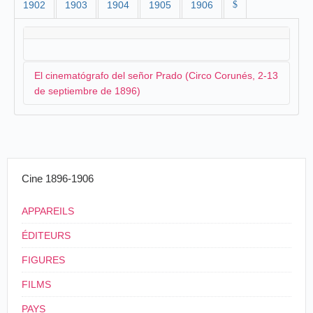
1902
1903
1904
1905
1906
$
El cinematógrafo del señor Prado (Circo Corunés, 2-13
de septiembre de 1896)
En los primeros días de septiembre, se anuncia el
cinematógrafo del
Sr. Prado
en el Circo Coruñés cuyos
responsables son los señores Pedregal y Ramos. Una
Cine 1896-1906
función previa para invitados y periodistas tienen lugar
el miércoles 2 de septiembre:
APPAREILS
El Cinematógrafo. invitados galantemente
ÉDITEURS
por los Sres. Pedregal y Ramos, asistimos
anoche varias autoridades y representantes de la
FIGURES
prensa, con objeto de presenciar una exhibición
previa de las hermosas vistas del Cinematógrafo.
FILMS
Una serie de fotografías instantáneas puestas en
PAYS
movimiento, ampliadas por una poderosa lente y