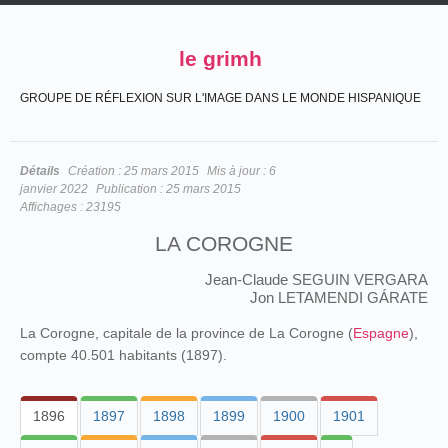
le grimh
GROUPE DE RÉFLEXION SUR L'IMAGE DANS LE MONDE HISPANIQUE
Détails
Création :
25 mars 2015
Mis à jour :
6
janvier 2022
Publication :
25 mars 2015
Affichages :
23195
LA COROGNE
Jean-Claude SEGUIN VERGARA
Jon LETAMENDI GÁRATE
La Corogne, capitale de la province de La Corogne (
Espagne
),
compte 40.501 habitants (1897).
1896
1897
1898
1899
1900
1901