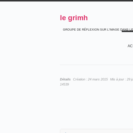
le grimh
GROUPE DE RÉFLEXION SUR L'IMAGE DANS L
AC
Détails
Création :
24 mars 2015
Mis à jour :
29 j
14539