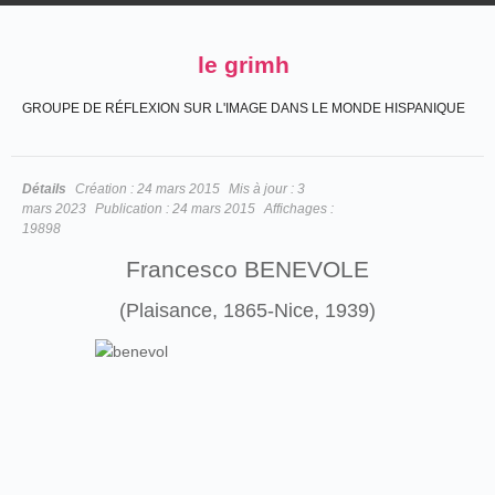
le grimh
GROUPE DE RÉFLEXION SUR L'IMAGE DANS LE MONDE HISPANIQUE
Détails
Création :
24 mars 2015
Mis à jour :
3
mars 2023
Publication :
24 mars 2015
Affichages :
19898
Francesco BENEVOLE
(Plaisance, 1865-Nice, 1939)