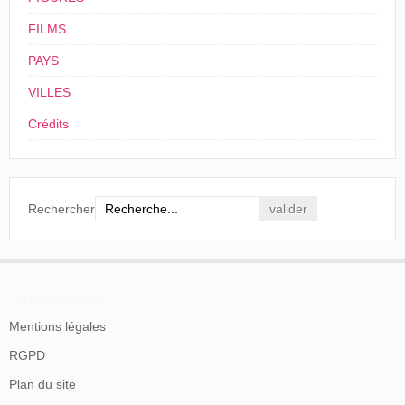
militaires.
Théâtre
FILMS
<22>/05/1906
France
Nancy
La Foire
Bénévol
PAYS
VILLES
Crédits
Rechercher
En savoir plus
Mentions légales
RGPD
Plan du site