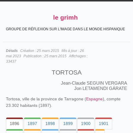
le grimh
GROUPE DE RÉFLEXION SUR L'IMAGE DANS LE MONDE HISPANIQUE
Détails
Création :
25 mars 2015
Mis à jour :
26
mai 2023
Publication :
25 mars 2015
Affichages :
33437
TORTOSA
Jean-Claude SEGUIN VERGARA
Jon LETAMENDI GÁRATE
Tortosa, ville de la province de Tarragone (
Espagne
), compte
23.302 habitants (1897).
1896
1897
1898
1899
1900
1901