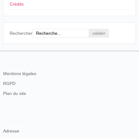
Crédits
Sin embargo, el pionero descarta esta posibilidad y
sale de
Valencia
directamente para
Madrid
.
Rechercher
En savoir plus
Mentions légales
RGPD
Plan du site
Contacts
Adresse