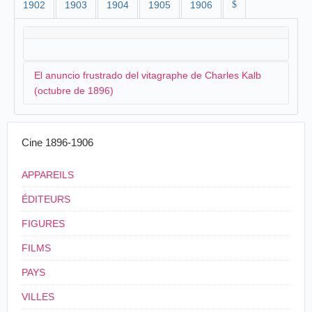
1902
1903
1904
1905
1906
$
El anuncio frustrado del vitagraphe de Charles Kalb
(octubre de 1896)
Charles Kalb
, estando todavía en
Valencia
, toma
Cine 1896-1906
contacto con el ayuntamiento para unas sesiones de
cinematografía:
APPAREILS
Probablemente dentro de pocos días llegará
ÉDITEURS
a esta ciudad Mr. Charles Kalb a exhibir en el
FIGURES
Teatro Principal las prodigiosas fotografías en
movimiento que tan ruidoso éxito han alcanzado
FILMS
en Madrid y demás poblaciones donde se han
exhibido.
PAYS
La Verdad, Tortosa, miércoles 7 de octubre de
VILLES
1896, p. 2.