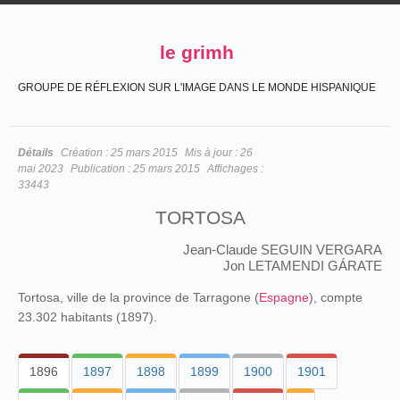
le grimh
GROUPE DE RÉFLEXION SUR L'IMAGE DANS LE MONDE HISPANIQUE
Détails
Création :
25 mars 2015
Mis à jour :
26
mai 2023
Publication :
25 mars 2015
Affichages :
33443
TORTOSA
Jean-Claude SEGUIN VERGARA
Jon LETAMENDI GÁRATE
Tortosa, ville de la province de Tarragone (
Espagne
), compte
23.302 habitants (1897).
1896
1897
1898
1899
1900
1901