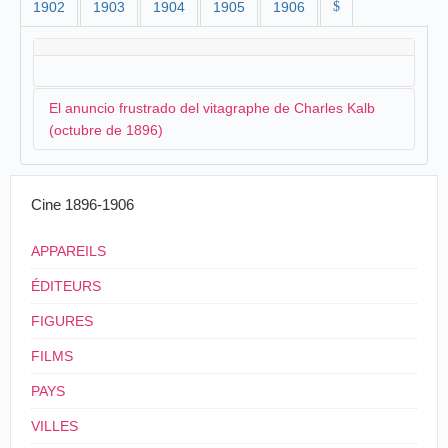
1902
1903
1904
1905
1906
$
El anuncio frustrado del vitagraphe de Charles Kalb
(octubre de 1896)
Charles Kalb
, estando todavía en
Valencia
, toma
Cine 1896-1906
contacto con el ayuntamiento para unas sesiones de
cinematografía:
APPAREILS
Probablemente dentro de pocos días llegará
ÉDITEURS
a esta ciudad Mr. Charles Kalb a exhibir en el
FIGURES
Teatro Principal las prodigiosas fotografías en
movimiento que tan ruidoso éxito han alcanzado
FILMS
en Madrid y demás poblaciones donde se han
exhibido.
PAYS
La Verdad, Tortosa, miércoles 7 de octubre de
VILLES
1896, p. 2.