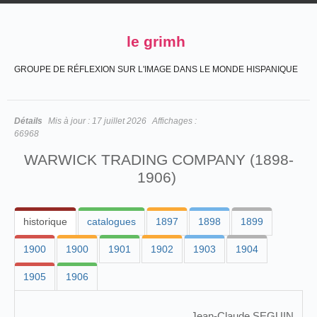
le grimh
GROUPE DE RÉFLEXION SUR L'IMAGE DANS LE MONDE HISPANIQUE
Détails
Mis à jour :
17 juillet 2026
Affichages :
66968
WARWICK TRADING COMPANY (1898-
1906)
historique
catalogues
1897
1898
1899
1900
1900
1901
1902
1903
1904
1905
1906
Jean-Claude SEGUIN