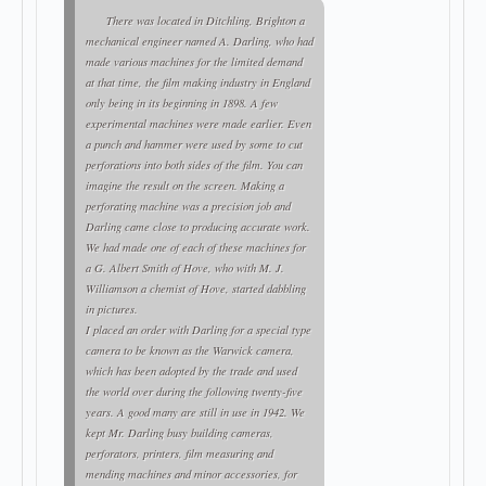
There was located in Ditchling, Brighton a
mechanical engineer named A. Darling, who had
made various machines for the limited demand
at that time, the film making industry in England
only being in its beginning in 1898. A few
experimental machines were made earlier. Even
a punch and hammer were used by some to cut
perforations into both sides of the film. You can
imagine the result on the screen. Making a
perforating machine was a precision job and
Darling came close to producing accurate work.
We had made one of each of these machines for
a G. Albert Smith of Hove, who with M. J.
Williamson a chemist of Hove, started dabbling
in pictures.
I placed an order with Darling for a special type
camera to be known as the Warwick camera,
which has been adopted by the trade and used
the world over during the following twenty-five
years. A good many are still in use in 1942. We
kept Mr. Darling busy building cameras,
perforators, printers, film measuring and
mending machines and minor accessories, for