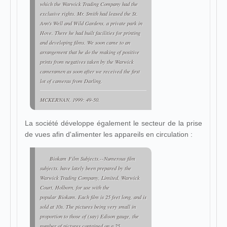
which the Warwick Trading Company had the
exclusive rights. Mr. Smith had leased the St.
Ann's Well and Wild Gardens, a private park in
Hove. There he had built facilities for printing
and developing films. We soon came to an
arrangement that he do the making of positive
prints from negatives taken by the Warwick
cameramen as soon after we received the first
lot of cameras from Darling.
MCKERNAN, 1999: 49-50.
La société développe également le secteur de la prise
de vues afin d'alimenter les appareils en circulation :
Biokam Film Subjects.--Numerous film
subjects. have lately been prepared by the
Warwick Trading Company, Limited, Warwick
Court, Holborn, for use with the
popular Biokam. Each film is 25 feet long, and is
sold at 10s. The pictures being very small in
proportion to those of (say) Edison gauge, the
number of pictures contained on a 25